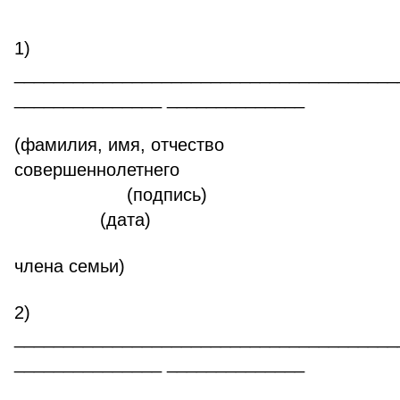
1)
_______________________________________
_______________ ______________
(фамилия, имя, отчество
совершеннолетнего
(подпись)
(дата)
члена семьи)
2)
_______________________________________
_______________ ______________