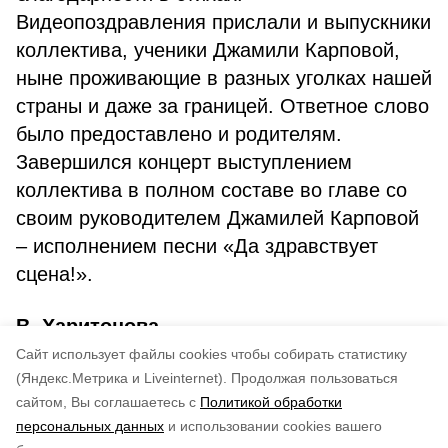
Видеопоздравления прислали и выпускники
коллектива, ученики Джамили Карповой,
ныне проживающие в разных уголках нашей
страны и даже за границей. Ответное слово
было предоставлено и родителям.
Завершился концерт выступлением
коллектива в полном составе во главе со
своим руководителем Джамилей Карповой
– исполнением песни «Да здравствует
сцена!».
В. Харитонова
Cайт использует файлы cookies чтобы собирать статистику
Авторы:
admin
(Яндекс.Метрика и Liveinternet).
Продолжая пользоваться
сайтом, Вы соглашаетесь с
Политикой обработки
Понравилась статья?
персональных данных
и использовании cookies вашего
по оценке
4
пользователей