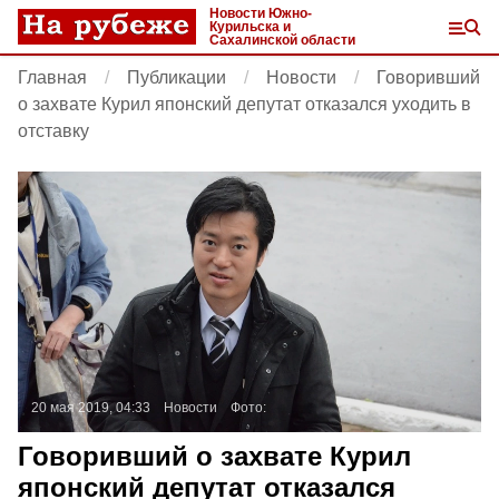
Новости Южно-
Курильска и
Сахалинской области
Главная
Публикации
Новости
Говоривший
о захвате Курил японский депутат отказался уходить в
отставку
20 мая 2019, 04:33
Новости
Фото:
Говоривший о захвате Курил
японский депутат отказался