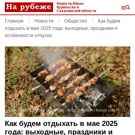
Новости Южно-
Курильска и
Сахалинской области
Главная
Новости
Общество
Как будем
отдыхать в мае 2025 года: выходные, праздники и
особенности отпуска
6 марта 2025, 18:58
Общество
Фото:
@EyeEm /
freepik.com
Как будем отдыхать в мае 2025
года: выходные, праздники и