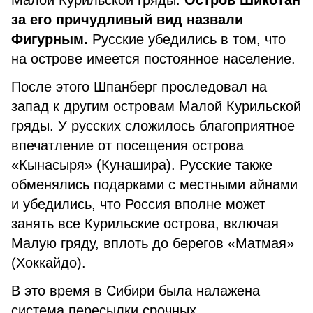
Малой Курильской гряды.
Остров Шикотан
за его причудливый вид назвали
Фигурным.
Русские убедились в том, что
на острове имеется постоянное население.
После этого Шпанберг проследовал на
запад к другим островам Малой Курильской
гряды. У русских сложилось благоприятное
впечатление от посещения острова
«Кынасыря» (Кунашира). Русские также
обменялись подарками с местными айнами
и убедились, что Россия вполне может
занять все Курильские острова, включая
Малую гряду, вплоть до берегов «Матмая»
(Хоккайдо).
В это время в Сибири была налажена
система пересылки срочных