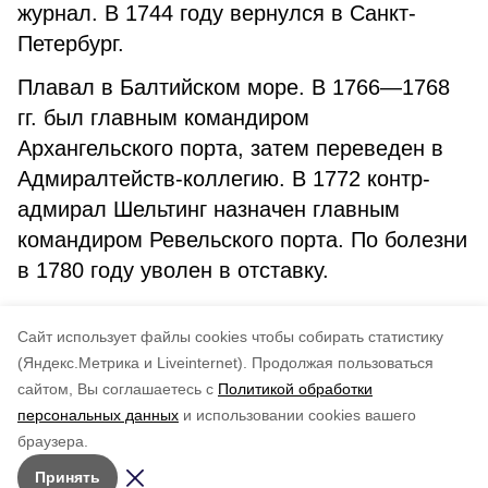
журнал. В 1744 году вернулся в Санкт-
Петербург.
Плавал в Балтийском море. В 1766—1768
гг. был главным командиром
Архангельского порта, затем переведен в
Адмиралтейств-коллегию. В 1772 контр-
адмирал Шельтинг назначен главным
командиром Ревельского порта. По болезни
в 1780 году уволен в отставку.
Именем Шельтинга названы гора и мыс на
Cайт использует файлы cookies чтобы собирать статистику
острове Сахалин, залив и лагуна на севере
(Яндекс.Метрика и Liveinternet).
Продолжая пользоваться
Охотского моря.
сайтом, Вы соглашаетесь с
Политикой обработки
персональных данных
и использовании cookies вашего
Понравилась статья?
браузера.
5
4
3
2
1
Принять