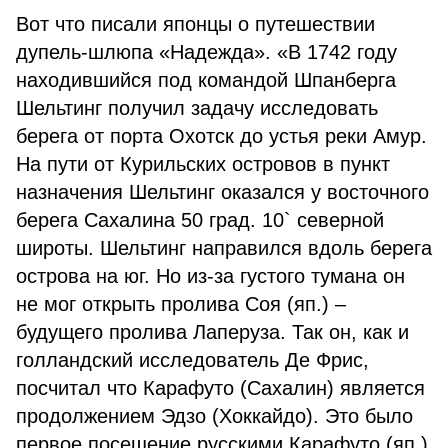
Вот что писали японцы о путешествии
дупель-шлюпа «Надежда». «В 1742 году
находившийся под командой Шпанберга
Шельтинг получил задачу исследовать
берега от порта Охотск до устья реки Амур.
На пути от Курильских островов в пункт
назначения Шельтинг оказался у восточного
берега Сахалина 50 град. 10` северной
широты. Шельтинг направился вдоль берега
острова на юг. Но из-за густого тумана он
не мог открыть пролива Соя (яп.) –
будущего пролива Лаперуза. Так он, как и
голландский исследователь Де Фрис,
посчитал что Карафуто (Сахалин) является
продолжением Эдзо (Хоккайдо). Это было
первое посещение русскими Карафуто (яп.)