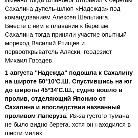
Именно тогда Шпанберг отправил к берегам
Сахалина дупель-шлюп «Надежда» под
командованием Алексея Шельтинга.
Вместе с ним в плавании к берегам
Сахалина тогда приняли участие опытный
мореход Василий Ртищев и
первооткрыватель Аляски, геодезист
Михаил Гвоздев.
1 августа "Надежда" подошла к Сахалину
на широте 50°10'С.Ш. Спустившись на юг
до широты 45°34'С.Ш., судно вошло в
пролив, отделяющий Японию от
Сахалина и впоследствии названный
проливом Лаперуза.
Из-за густого тумана
не было видно берега, хотя он находился в
шести милях.