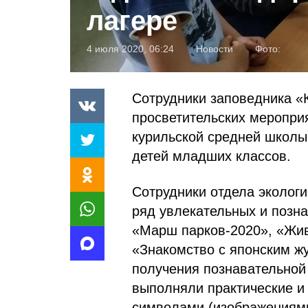
лагере
4 июля 2020, 06:24
Новости
Фото:
Сотрудники заповедника «
просветительских меропри
курильской средней школы
детей младших классов.
Сотрудники отдела эколог
ряд увлекательных и позна
«Марш парков-2020», «Жив
«Знакомство с японским ж
получения познавательной
выполняли практические и
символами (изображениям