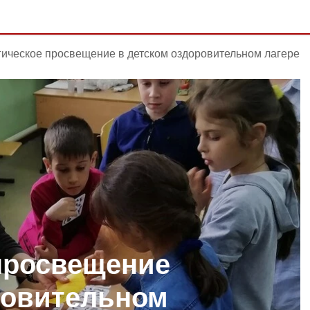
ическое просвещение в детском оздоровительном лагере
просвещение
ровительном