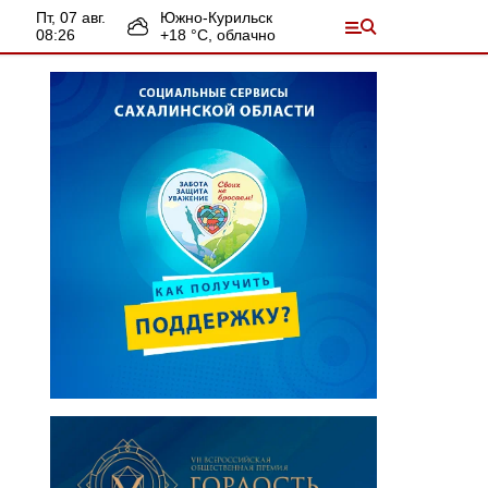
пт, 07 авг.
Южно-Курильск
08:26
+
18
°С,
облачно