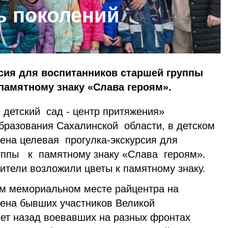
ь поколений
сия для воспитанников старшей группы
 памятному знаку «Слава героям».
 детский сад - центр притяжения»
разования Сахалинской области, в детском
ена целевая прогулка-экскурсия для
уппы к памятному знаку «Слава героям».
дители возложили цветы к памятному знаку.
том мемориальном месте райцентра на
ена бывших участников Великой
лет назад воевавших на разных фронтах