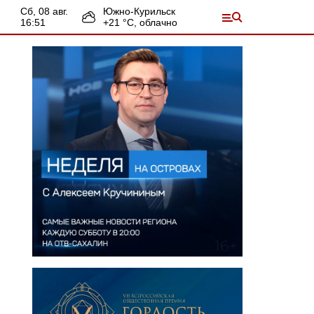
сб, 08 авг.
Южно-Курильск
16:51
+
21
°С,
облачно