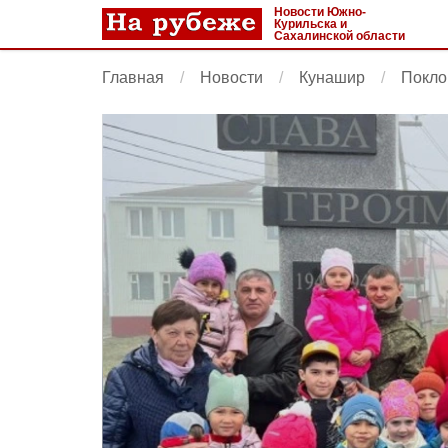
Новости Южно-
Курильска и
Сахалинской области
Главная
Новости
Кунашир
Покло