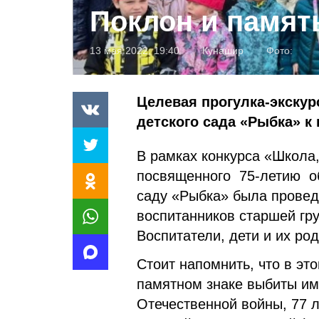
Поклон и памят
13 мая 2022, 19:40
Кунашир
Фото:
Целевая прогулка-экскур
детского сада «Рыбка» к
В рамках конкурса «Школа,
посвященного 75-летию об
саду «Рыбка» была провед
воспитанников старшей гр
Воспитатели, дети и их ро
Стоит напомнить, что в э
памятном знаке выбиты им
Отечественной войны, 77 